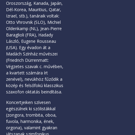
Oroszország, Kanada, Japán,
Dél-Korea, Mauritius, Qatar,
Izrael, stb.), tanáraik voltak:
Otto Vhrovnik (SLO), Michiel
Oldenkamp (NL), Jean-Pierre
Baraglioli (FRA), Hadady
László, Eugene Rousseau
(USA). Egy évadon át a
Madách Színház művészei
(Friedrich Dürrenmatt:
Végzetes szavak c. művében,
a kvartett számára írt
zenével), nevükhöz fűződik a
közép és felsőfokú klasszikus
szaxofon oktatás beindítása.
Koncertjeiken szívesen
egészülnek ki szólistákkal
(zongora, trombita, oboa,
fuvola, harmonika, ének,
orgona), valamint gyakran
játszanak szimfonikus,