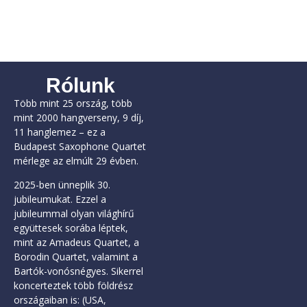
Rólunk
Több mint 25 ország, több
mint 2000 hangverseny, 9 díj,
11 hanglemez – ez a
Budapest Saxophone Quartet
mérlege az elmúlt 29 évben.
2025-ben ünneplik 30.
jubileumukat. Ezzel a
jubileummal olyan világhírű
együttesek sorába léptek,
mint az Amadeus Quartet, a
Borodin Quartet, valamint a
Bartók-vonósnégyes. Sikerrel
koncerteztek több földrész
országaiban is: (USA,