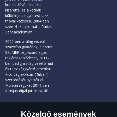
koncertfúvós zenekari
kísérettel és alkotnak
különleges együttest jazz
trióval közösen. 2004-ben
szereztek diplomát a Párizsi
Zeneakadémián.
2000-ben a világ vezető
szaxofon gyárának, a párizsi
SELMER cég kizárólagos
reklámszerződését, 2011-
ben pedig a világ vezető nád-
és tartozékgyártó amerikai
Rico cég exkluzív (“Silver”)
szerződését nyerték el.
Munkásságukat 2011-ben
Artisjus-díjjal jutalmazták.
Közelgő események